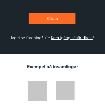
Skicka
laget.se-förening? 👉
Kom igång såhär direkt
!
Exempel på insamlingar