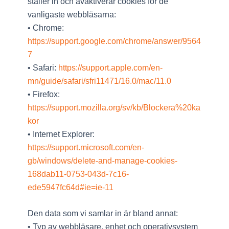
ställer in och avaktiverar cookies för de
vanligaste webbläsarna:
• Chrome:
https://support.google.com/chrome/answer/9564
7
• Safari:
https://support.apple.com/en-
mn/guide/safari/sfri11471/16.0/mac/11.0
• Firefox:
https://support.mozilla.org/sv/kb/Blockera%20ka
kor
• Internet Explorer:
https://support.microsoft.com/en-
gb/windows/delete-and-manage-cookies-
168dab11-0753-043d-7c16-
ede5947fc64d#ie=ie-11
Den data som vi samlar in är bland annat:
• Typ av webbläsare, enhet och operativsystem